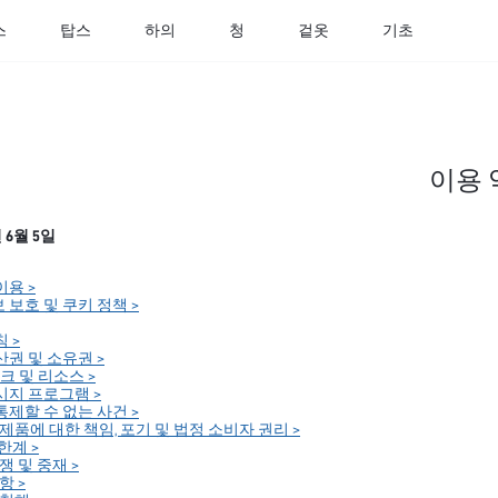
스
탑스
하의
청
겉옷
기초
이용 
년 6월 5일
이용 >
보 보호 및 쿠키 정책 >
칙 >
재산권 및 소유권 >
링크 및 리소스 >
메시지 프로그램 >
 통제할 수 없는 사건 >
한 제품에 대한 책임, 포기 및 법정 소비자 권리 >
 한계 >
분쟁 및 중재 >
항 >