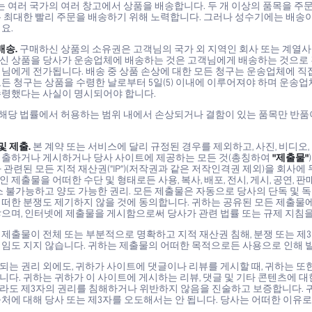
 여러 국가의 여러 창고에서 상품을 배송합니다. 두 개 이상의 품목을 주문
 최대한 빨리 주문을 배송하기 위해 노력합니다. 그러나 성수기에는 배송이
요.
배송.
구매하신 상품의 소유권은 고객님의 국가 외 지역인 회사 또는 계열
신 상품을 당사가 운송업체에 배송하는 것은 고객님에게 배송하는 것으로 
객님에게 전가됩니다. 배송 중 상품 손상에 대한 모든 청구는 운송업체에 직
모든 청구는 상품을 수령한 날로부터 5일(5) 이내에 이루어져야 하며 운송
수령했다는 사실이 명시되어야 합니다.
해당 법률에서 허용하는 범위 내에서 손상되거나 결함이 있는 품목만 반품이
 및 제출.
본 계약 또는 서비스에 달리 규정된 경우를 제외하고, 사진, 비디오, 
제출하거나 게시하거나 당사 사이트에 제공하는 모든 것(총칭하여
"제출물"
 관련된 모든 지적 재산권("IP")(저작권과 같은 저작인격권 제외)을 회사
 제출물을 어떠한 수단 및 형태로든 사용, 복사, 배포, 전시, 게시, 공연, 판매
소 불가능하고 양도 가능한 권리. 모든 제출물은 자동으로 당사의 단독 및 
떠한 분쟁도 제기하지 않을 것에 동의합니다. 귀하는 공유된 모든 제출물에
않으며, 인터넷에 제출물을 게시함으로써 당사가 관련 법률 또는 규제 지침을
제출물이 전체 또는 부분적으로 명확하고 지적 재산권 침해, 분쟁 또는 제
책임도 지지 않습니다. 귀하는 제출물의 어떠한 목적으로든 사용으로 인해 
는 권리 외에도, 귀하가 사이트에 댓글이나 리뷰를 게시할 때, 귀하는 또
다. 귀하는 귀하가 이 사이트에 게시하는 리뷰, 댓글 및 기타 콘텐츠에 대
라도 제3자의 권리를 침해하거나 위반하지 않음을 진술하고 보증합니다. 귀
처에 대해 당사 또는 제3자를 오도해서는 안 됩니다. 당사는 어떠한 이유