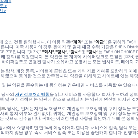
 침해 >
도 >
기 >
N]에 오신 것을 환영합니다. 이 이용 약관(
“계약”
또는
“약관”
)은 귀하와 FASHION
니다. 미국 사용자의 경우, 판매자 및 결제 대금 수령 기관은 SHEIN Distrib
CE PTE입니다. "[KiZN]",
"회사"
,
"당사"
,
"당사"
및
"당사"
는 FASHION CHOICE P
래 정의)를 지칭합니다. 본 약관은 본 계약에 하이퍼링크로 연결된 [KiZN]
에 하이퍼링크로 연결된 당사가 소유하고 운영하는 모든 웹사이트, 페이지, 
또는 탐색, 계정 등록, 사이트에 콘텐츠 또는 기타 자료 기여를 포함하되 
이해했으며 동의한 것으로 간주합니다. 약관을 이해하고 사이트에 있는 해당
 및 본 약관을 준수하는 데 동의하는 경우에만 서비스를 사용할 수 있습니다
지 당사의
개인정보처리방침
을 읽고 서비스를 사용할 때 회사가 귀하의 정보
책 및 쿠키 정책은 본 약관에 참조로 포함되어 본 약관에 완전히 명시된 것
이트.
당사는 언제든지 단독 재량으로 개인정보 보호정책 및 쿠키 정책을 포함
의 통지 여부와 관계없이), 귀하는 개인정보 보호정책 및 쿠키 정책을 포함
는 것으로 간주됩니다. 귀하는 이러한 변경 사항을 확인하기 위해 본 정책 
당사에서 쇼핑하려면 만 16세 이상이어야 합니다. 서비스에 접속, 탐색 또
의하지 않을 경우, 즉시 서비스 접속 또는 이용을 중단해야 합니다. 진행하기