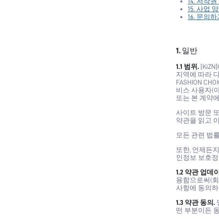
14. 저작권
15. 사업 양
16. 문의하
1. 일반
1.1 범위.
[KiZ
지역에 따라 다릅
FASHION CHOI
비스 사용자(아
또는 본 계약
사이트 방문 
약관을 읽고 
모든 관련 법률
또한, 언제든
인정보 보호정
1.2 약관 업데
용함으로써(회사
사항에 동의하
1.3 약관 동의.
떤 부분이든 동