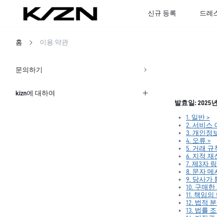
신규 등록
드레
홈
이용 약관
문의하기
kizn에 대하여
발효일:
2025
배송 정보
1. 일반 >
2. 서비스 
3. 개인정
반품 정책
4. 오류 >
5. 거래 규
6. 지적 
개인정보 처리방침
7. 제3자 
8. 문자 
9. 당사가
약관
10. 구매
11. 책임의
12. 법적 
13. 법률 조