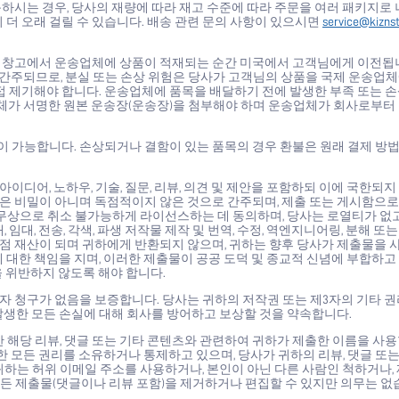
하시는 경우, 당사의 재량에 따라 재고 수준에 따라 주문을 여러 패키지로 
 더 오래 걸릴 수 있습니다. 배송 관련 문의 사항이 있으시면
service@kizns
사 창고에서 운송업체에 상품이 적재되는 순간 미국에서 고객님에게 이전됩니
간주되므로, 분실 또는 손상 위험은 당사가 고객님의 상품을 국제 운송업
접 제기해야 합니다. 운송업체에 품목을 배달하기 전에 발생한 부족 또는 
업체가 서명한 원본 운송장(운송장)을 첨부해야 하며 운송업체가 회사로부터
 가능합니다. 손상되거나 결함이 있는 품목의 경우 환불은 원래 결제 방
아이디어, 노하우, 기술, 질문, 리뷰, 의견 및 제안을 포함하되 이에 국한되지
)은 비밀이 아니며 독점적이지 않은 것으로 간주되며, 제출 또는 게시함으
에 무상으로 취소 불가능하게 라이선스하는 데 동의하며, 당사는 로열티가 없
, 임대, 전송, 각색, 파생 저작물 제작 및 번역, 수정, 역엔지니어링, 분해 또
독점 재산이 되며 귀하에게 반환되지 않으며, 귀하는 향후 당사가 제출물을 
 대한 책임을 지며, 이러한 제출물이 공공 도덕 및 종교적 신념에 부합하고
 위반하지 않도록 해야 합니다.
3자 청구가 없음을 보증합니다. 당사는 귀하의 저작권 또는 제3자의 기타 
발생한 모든 손실에 대해 회사를 방어하고 보상할 것을 약속합니다.
한 해당 리뷰, 댓글 또는 기타 콘텐츠와 관련하여 귀하가 제출한 이름을 사
한 모든 권리를 소유하거나 통제하고 있으며, 당사가 귀하의 리뷰, 댓글 또는
하는 허위 이메일 주소를 사용하거나, 본인이 아닌 다른 사람인 척하거나,
로든 제출물(댓글이나 리뷰 포함)을 제거하거나 편집할 수 있지만 의무는 없