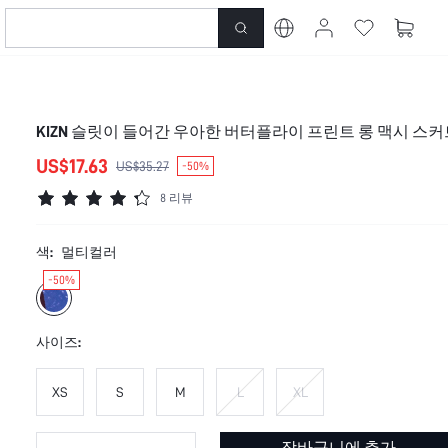
KIZN 슬릿이 들어간 우아한 버터플라이 프린트 롱 맥시 스커
US$17.63
US$35.27
-50%
8 리뷰
색:
멀티컬러
-50%
사이즈:
XS
S
M
L
XL
장바구니에 추가