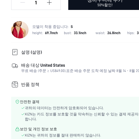
50%할인!
모델이 착용 중입니다:
S
height:
69.7inch
bust:
33.1inch
waist:
26.8inch
hips:
3
설명 (설명)
배송 대상 United States
색:
멀티컬러
무료 배송 (주문 ≥ US$49.00).
표준 배송 주문 도착 예정 날짜 8월 14 - 8월 2
길이:
맥시
원단의 탄력성:
중간 스트레치
반품 정책
페스티벌:
카니발, 죽은 자의 날
안감:
라인드
안전한 결제
보온성을 더하기 위한 안감:
아니요
귀하의 데이터는 안전하게 암호화되어 있습니다.
구성:
100% 폴리에스터
KIZN는 카드 정보를 보호할 것을 약속하는 신뢰할 수 있는 결제 제공
쉬어:
아니요
합니다.
세부 사항:
쉬어, 스플릿 허벅지
보안 및 개인 정보 보호
스타일:
캐주얼
KIZN는 귀하의 정보를 절대 판매하지 않습니다.