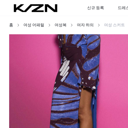
신규 등록
드레
홈
여성 어패럴
여성복
여자 하의
여성 스커트