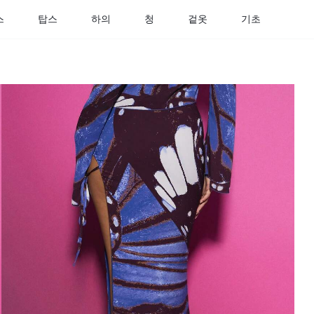
스
탑스
하의
청
겉옷
기초