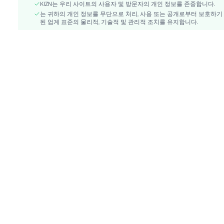
타입 맞춤:
레귤러 핏
KIZN는 우리 사이트의 사용자 및 방문자의 개인 정보를 존중합니다.
허리 라인:
는 귀하의 개인 정보를 무단으로 처리, 사용 또는 공개로부터 보호하기
드롭 웨이스트
된 업계 표준의 물리적, 기술적 및 관리적 조치를 유지합니다.
재료:
워븐 패브릭
주의사항:
기계 세척, 드라이클리닝 금지, 부드러운 세제로 
포켓:
아니요
패턴 타입:
플레인
타입:
바디콘
장소:
비치
라이닝 구성:
100% 폴리에스터
skc:
sz25031899238489694
id:
77700101